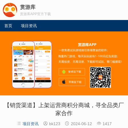
赏游库
赏游库APP官方下载
首页
项目资讯
【销货渠道】上架运营商积分商城，寻全品类厂
家合作




项目资讯
bk123
2024-06-12
1417