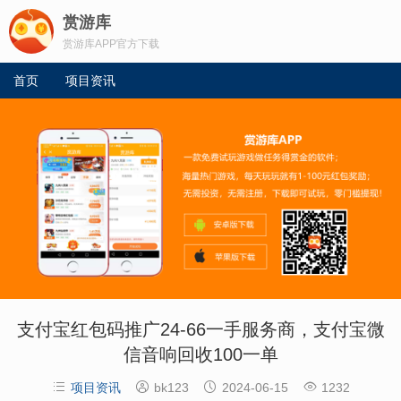
赏游库
赏游库APP官方下载
首页
项目资讯
支付宝红包码推广24-66一手服务商，支付宝微
信音响回收100一单




项目资讯
bk123
2024-06-15
1232