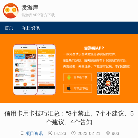
赏游库
赏游库APP官方下载
首页
项目资讯
信用卡用卡技巧汇总：“8个禁止、7个不建议、5
个建议、4个告知




项目资讯
bk123
2023-02-21
903